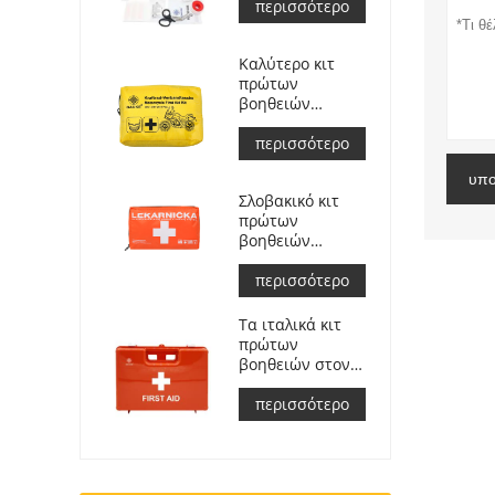
ανταπόκρισης
περισσότερο
για αυτοκίνητο
Καλύτερο κιτ
πρώτων
βοηθειών
περιπέτειας για
αναβάτες
περισσότερο
μοτοσικλετών
υπο
Σλοβακικό κιτ
πρώτων
βοηθειών
αυτοκινήτου
Συναντώ
περισσότερο
Μιζούρι ΣΑ
č.143/2009
Τα ιταλικά κιτ
πρώτων
βοηθειών στον
χώρο εργασίας
πληρούν το DM
περισσότερο
388 del
15/07/2003