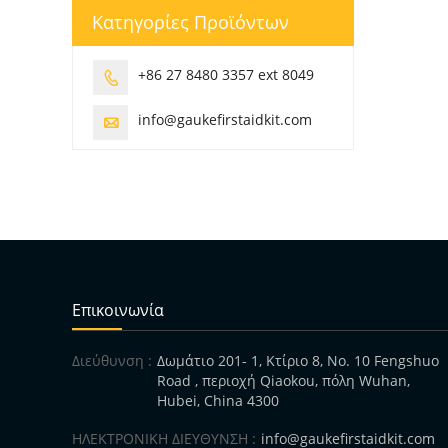
Κατηγορίες Προϊόντων
+86 27 8480 3357 ext 8049

info@gaukefirstaidkit.com

Επικοινωνία
Διεύθυνση :
Δωμάτιο 201- 1, Κτίριο 8, No. 10 Fengshuo
Road , περιοχή Qiaokou, πόλη Wuhan,
Hubei, China 4300
ΗΛΕΚΤΡΟΝΙΚΗ ΔΙΕΥΘΥΝΣΗ :
info@gaukefirstaidkit.com