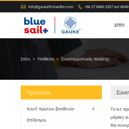

info@gaukefirstaidkit.com
+86 27 8480 3357 ext 8049

ΣΠΊΤΙ
Σπίτι
>
Υπόθεση
>
Συνεταιριστικός πελάτης
Προϊόντα
Συνε
+
Κουτί πρώτων βοηθειών
Το κιτ π
μάρκες γ
Επίδεσμοι
Θα συνερ