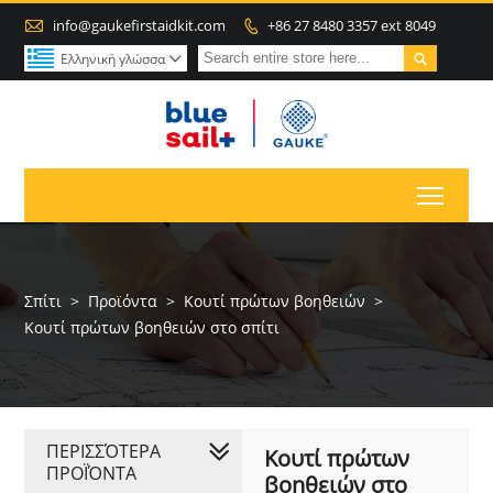

info@gaukefirstaidkit.com
+86 27 8480 3357 ext 8049


Ελληνική γλώσσα

Toggl
Σπίτι
>
Προϊόντα
>
Κουτί πρώτων βοηθειών
>
Κουτί πρώτων βοηθειών στο σπίτι
ΠΕΡΙΣΣΌΤΕΡΑ
Κουτί πρώτων
ΠΡΟΪΌΝΤΑ
βοηθειών στο