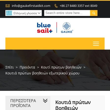

info@gaukefirstaidkit.com
+86 27 8480 3357 ext 8049


Ελληνική γλώσσα

Toggl
Σπίτι
>
Προϊόντα
>
Κουτί πρώτων βοηθειών
>
Κουτιά πρώτων βοηθειών εξωτερικού χώρου
ΠΕΡΙΣΣΌΤΕΡΑ
Κουτιά πρώτων
ΠΡΟΪΌΝΤΑ
βοηθειών