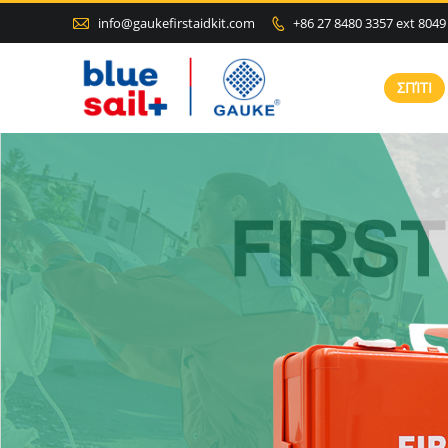

info@gaukefirstaidkit.com
+86 27 8480 3357 ext 8049

ΣΠΊΤΙ