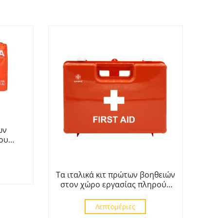
ων
ου
43/2009
Τα ιταλικά κιτ πρώτων βοηθειών
στον χώρο εργασίας πληρούν
το DM 388 del 15/07/2003
Λεπτομέριες