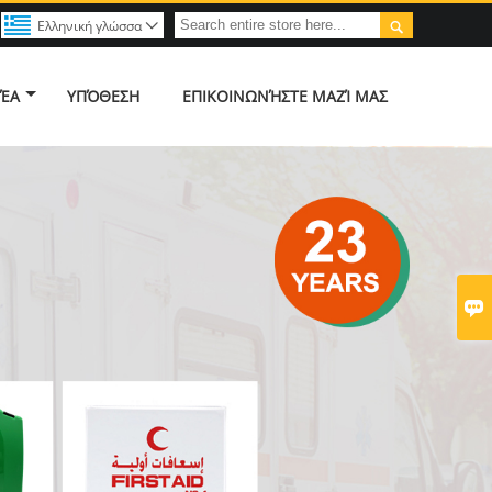

Ελληνική γλώσσα

ΈΑ
ΥΠΌΘΕΣΗ
ΕΠΙΚΟΙΝΩΝΉΣΤΕ ΜΑΖΊ ΜΑΣ
