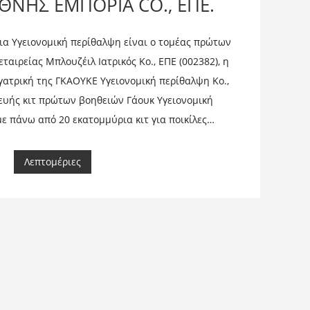
ΘΝΗΣ ΕΜΠΟΡΙΑ CO., ΕΠΕ.
α Υγειονομική περίθαλψη είναι ο τομέας πρώτων
ταιρείας Μπλουζέιλ Ιατρικός Κο., ΕΠΕ (002382), η
γατρική της ΓΚΑΟΥΚΕ Υγειονομική περίθαλψη Κο.,
ευής κιτ πρώτων βοηθειών Γάουκ Υγειονομική
 πάνω από 20 εκατομμύρια κιτ για ποικίλες
χανία, Σπίτι, Υπαίθριες δραστηριότητες, Ταξίδια.
Λεπτομέριες