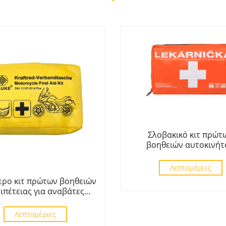
Σλοβακικό κιτ πρώτ
βοηθειών αυτοκινήτ
Συναντώ Μιζούρι ΣΑ č.1
Λεπτομέριες
ερο κιτ πρώτων βοηθειών
ιπέτειας για αναβάτες
μοτοσικλετών
Λεπτομέριες