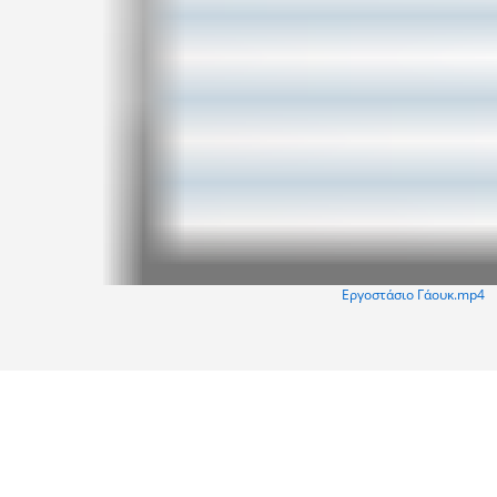
Εργοστάσιο Γάουκ.mp4