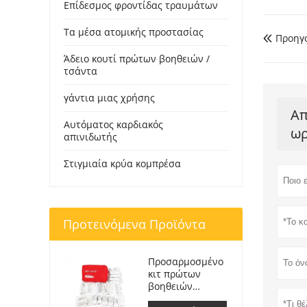
Επίδεσμος φροντίδας τραυμάτων
Τα μέσα ατομικής προστασίας
Προηγ

Άδειο κουτί πρώτων βοηθειών /
τσάντα
γάντια μιας χρήσης
Απ
Αυτόματος καρδιακός
ωρ
απινιδωτής
Στιγμιαία κρύα κομπρέσα
Προτεινόμενα Προϊόντα
Προσαρμοσμένο
κιτ πρώτων
βοηθειών
Ιατρική τσάντα