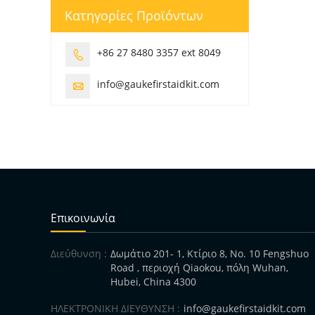
Κατηγορίες Προϊόντων
+86 27 8480 3357 ext 8049

info@gaukefirstaidkit.com

Επικοινωνία
Διεύθυνση :
Δωμάτιο 201- 1, Κτίριο 8, No. 10 Fengshuo
Road , περιοχή Qiaokou, πόλη Wuhan,
Hubei, China 4300
ΗΛΕΚΤΡΟΝΙΚΗ ΔΙΕΥΘΥΝΣΗ :
info@gaukefirstaidkit.com