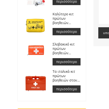
ανταπόκρισης
περισσότερο
για αυτοκίνητο
Καλύτερο κιτ
πρώτων
βοηθειών
περιπέτειας για
αναβάτες
περισσότερο
υπο
μοτοσικλετών
Σλοβακικό κιτ
πρώτων
βοηθειών
αυτοκινήτου
Συναντώ
περισσότερο
Μιζούρι ΣΑ
č.143/2009
Τα ιταλικά κιτ
πρώτων
βοηθειών στον
χώρο εργασίας
πληρούν το DM
περισσότερο
388 del
15/07/2003