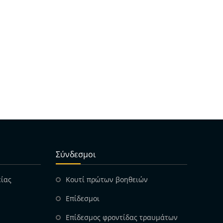
Σύνδεσμοι
είας
Κουτί πρώτων βοηθειών
Επίδεσμοι
Επίδεσμος φροντίδας τραυμάτων