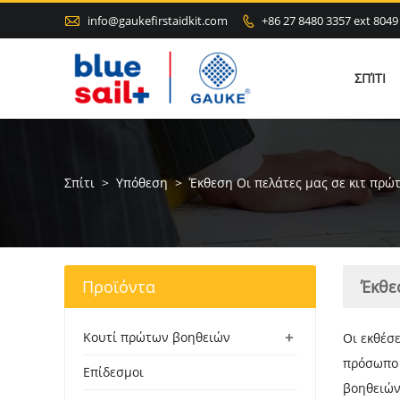

info@gaukefirstaidkit.com
+86 27 8480 3357 ext 8049

ΣΠΊΤΙ
Σπίτι
>
Υπόθεση
>
Έκθεση Οι πελάτες μας σε κιτ πρ
Προϊόντα
Έκθε
+
Κουτί πρώτων βοηθειών
Οι εκθέσε
πρόσωπο 
Επίδεσμοι
βοηθειών