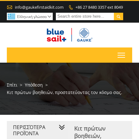

info@gaukefirstaidkit.com
+86 27 8480 3357 ext 8049


Ελληνική γλώσσα

Toggl
Σπίτι
>
Υπόθεση
>
Κιτ πρώτων βοηθειών, προστατεύοντας τον κόσμο σας.
ΠΕΡΙΣΣΌΤΕΡΑ
Κιτ πρώτων
ΠΡΟΪΌΝΤΑ
βοηθειών,