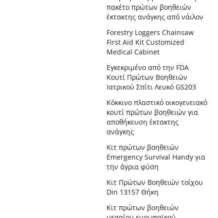
πακέτο πρώτων βοηθειών
έκτακτης ανάγκης από νάιλον
Forestry Loggers Chainsaw
First Aid Kit Customized
Medical Cabinet
Εγκεκριμένο από την FDA
Κουτί Πρώτων Βοηθειών
Ιατρικού Σπίτι Λευκό GS203
Κόκκινο πλαστικό οικογενειακό
κουτί πρώτων βοηθειών για
αποθήκευση έκτακτης
ανάγκης
Κιτ πρώτων βοηθειών
Emergency Survival Handy για
την άγρια ​​φύση
Κιτ Πρώτων Βοηθειών τοίχου
Din 13157 Θήκη
Κιτ πρώτων βοηθειών
μεσαίου ευρωπαϊκού