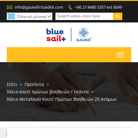

info@gaukefirstaidkit.com
+86 27 8480 3357 ext 8049


Ελληνική γλώσσα

Toggl
Σπίτι
>
Προϊόντα
>
Άδειο κουτί πρώτων βοηθειών / τσάντα
>
Άδειο Μεταλλικό Κουτί Πρώτων Βοηθειών 25 Ατόμων
ΠΕΡΙΣΣΌΤΕΡΑ