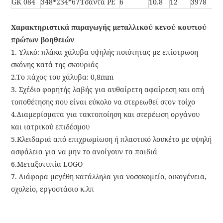
GK 084
348*234*67
Τσάντα PE
6
10.8
12
3978
Χαρακτηριστικά παραγωγής μεταλλικού κενού κουτιού
πρώτων βοηθειών
1. Υλικό: πλάκα χάλυβα υψηλής ποιότητας με επίστρωση
σκόνης κατά της σκουριάς
2.Το πάχος του χάλυβα: 0,8mm
3. Σχέδιο φορητής λαβής για αυθαίρετη αφαίρεση και οπή
τοποθέτησης που είναι εύκολο να στερεωθεί στον τοίχο
4.Διαμερίσματα για τακτοποίηση και στερέωση οργάνου
και ιατρικού επιδέσμου
5.Κλειδαριά από επιχρωμίωση ή πλαστικό λουκέτο με υψηλή
ασφάλεια για να μην το ανοίγουν τα παιδιά
6.Μεταξοτυπία LOGO
7. Διάφορα μεγέθη κατάλληλα για νοσοκομείο, οικογένεια,
σχολείο, εργοστάσιο κ.λπ