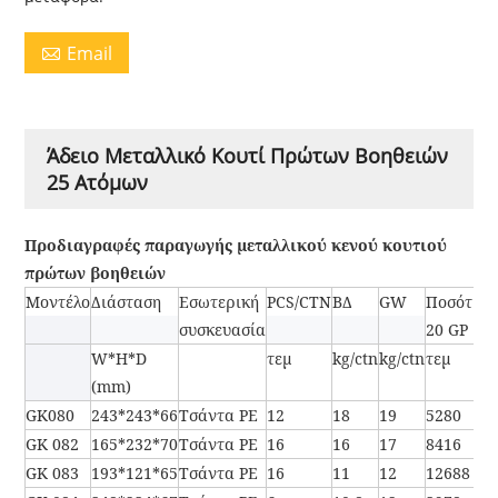
Email

Άδειο Μεταλλικό Κουτί Πρώτων Βοηθειών
25 Ατόμων
Προδιαγραφές παραγωγής μεταλλικού κενού κουτιού
πρώτων βοηθειών
Μοντέλο
Διάσταση
Εσωτερική
PCS/CTN
ΒΔ
GW
Ποσότητ
συσκευασία
20 GP
W*H*D
τεμ
kg/ctn
kg/ctn
τεμ
(mm)
GK080
243*243*66
Τσάντα PE
12
18
19
5280
GK 082
165*232*70
Τσάντα PE
16
16
17
8416
GK 083
193*121*65
Τσάντα PE
16
11
12
12688