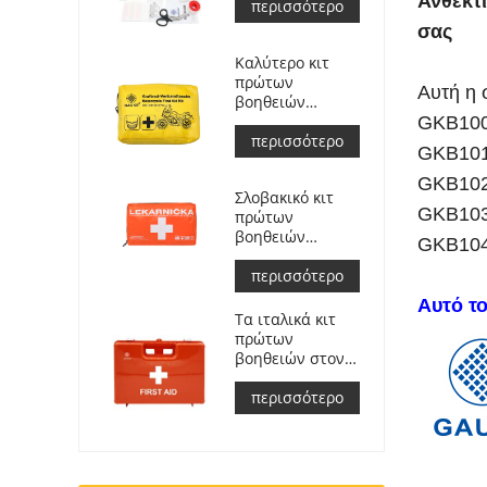
Ανθεκτι
ανταπόκρισης
περισσότερο
για αυτοκίνητο
σας
Καλύτερο κιτ
πρώτων
Αυτή η 
βοηθειών
περιπέτειας για
GKB100 
αναβάτες
περισσότερο
GKB101 
μοτοσικλετών
GKB102 
Σλοβακικό κιτ
GKB103 
πρώτων
βοηθειών
GKB104 
αυτοκινήτου
Συναντώ
περισσότερο
Μιζούρι ΣΑ
Αυτό το
č.143/2009
Τα ιταλικά κιτ
πρώτων
βοηθειών στον
χώρο εργασίας
πληρούν το DM
περισσότερο
388 del
15/07/2003