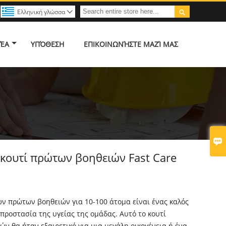

Ελληνική γλώσσα

ΈΑ
ΥΠΌΘΕΣΗ
ΕΠΙΚΟΙΝΩΝΉΣΤΕ ΜΑΖΊ ΜΑΣ

κουτί πρώτων βοηθειών Fast Care
ν πρώτων βοηθειών για 10-100 άτομα είναι ένας καλός
 προστασία της υγείας της ομάδας. Αυτό το κουτί
ν θα ήταν εξαιρετικό για μια μεγάλη οικογένεια ή ένα