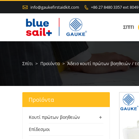

info@gaukefirstaidkit.com
+86 27 8480 3357 ext 8049

ΣΠΊΤΙ
Σπίτι
>
Προϊόντα
>
Άδειο κουτί πρώτων βοηθειών / τ
Προϊόντα
+
Κουτί πρώτων βοηθειών
Επίδεσμοι