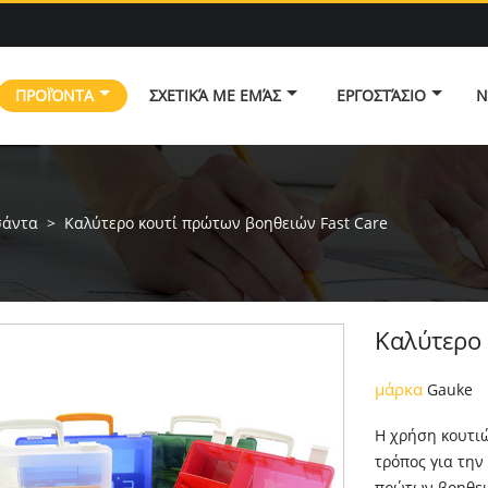
ΠΡΟΪΌΝΤΑ
ΣΧΕΤΙΚΆ ΜΕ ΕΜΆΣ
ΕΡΓΟΣΤΆΣΙΟ
Ν
σάντα
>
Καλύτερο κουτί πρώτων βοηθειών Fast Care
Καλύτερο 
μάρκα
Gauke
Η χρήση κουτιώ
τρόπος για την
πρώτων βοηθειώ