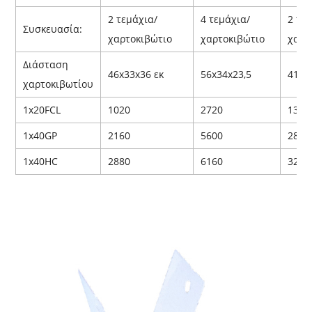
2 τεμάχια/
4 τεμάχια/
2 τε
Συσκευασία
:
χαρτοκιβώτιο
χαρτοκιβώτιο
χαρτ
Διάσταση
46x33x36 εκ
56x34x23,5
41,5
χαρτοκιβωτίου
1x20FCL
1020
2720
1372
1x40GP
2160
5600
2842
1x40HC
2880
6160
3248