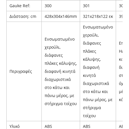
Gauke Ref:
300
301
302
Διάσταση: cm
428x304x146mm
321x218x122 εκ
390x
Ενσωματωμένο
χερούλι,
Ενσωματωμένο
διάφανες
Επισ
χερούλι,
πλάκες
Hand
διάφανες
κάλυψης,
κινη
πλάκες κάλυψης,
διαφανή
διαχ
Περιγραφές
διαφανή κινητά
κινητά
στο 
διαχωριστικά
διαχωριστικά
όχι 
στο κάτω και
στο κάτω και
μέρο
πάνω μέρος, με
πάνω μέρος, με
κάλυ
στήριγμα τοίχου
στήριγμα
τοίχου
Υλικό
ABS
ABS
ABS