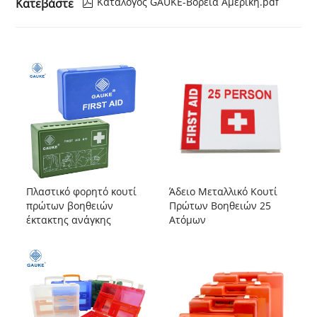
Κατάλογος GAUKE-Βόρεια Αμερική.pdf
Κατεβάστε

Πλαστικό φορητό κουτί
Άδειο Μεταλλικό Κουτί
πρώτων βοηθειών
Πρώτων Βοηθειών 25
έκτακτης ανάγκης
Ατόμων