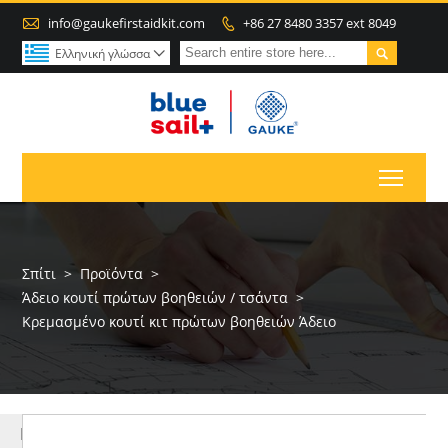

info@gaukefirstaidkit.com
+86 27 8480 3357 ext 8049


Ελληνική γλώσσα

Toggl
Σπίτι
>
Προϊόντα
>
Άδειο κουτί πρώτων βοηθειών / τσάντα
>
Κρεμασμένο κουτί κιτ πρώτων βοηθειών Άδειο
ΠΕΡΙΣΣΌΤΕΡΑ