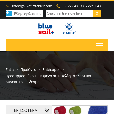

info@gaukefirstaidkit.com
+86 27 8480 3357 ext 8049


Ελληνική γλώσσα

Toggl
Σπίτι
>
Προϊόντα
>
Επίδεσμοι
>
Προσαρμοσμένο τυπωμένο αυτοκόλλητο ελαστικό
συνεκτικό επίδεσμο
ΠΕΡΙΣΣΌΤΕΡΑ