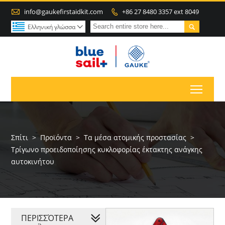

info@gaukefirstaidkit.com
+86 27 8480 3357 ext 8049


Ελληνική γλώσσα

Toggl
Σπίτι
>
Προϊόντα
>
Τα μέσα ατομικής προστασίας
>
Τρίγωνο προειδοποίησης κυκλοφορίας έκτακτης ανάγκης
αυτοκινήτου
ΠΕΡΙΣΣΌΤΕΡΑ