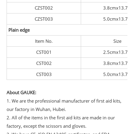
CZST002
3.8cmx13.7m
CZST003
5.0cmx13.7m
Plain edge
Item No.
Size
CST001
2.5cmx13.7m
CST002
3.8cmx13.7m
CST003
5.0cmx13.7m
About GAUKE:
1. We are the professional manufacturer of first aid kits,
our factory in Wuhan, Hubei.
2. All of the items in the first aid kits are made in our
factory, except the scissors and gloves.