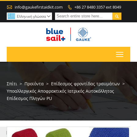

info@gaukefirstaidkit.com
+86 27 8480 3357 ext 8049


Ελληνική γλώσσα

Toggl
Σπίτι
>
Προϊόντα
>
Επίδεσμος φροντίδας τραυμάτων
>
Υποαλλεργικός Αποφρακτικός Ιατρικός Αυτοκόλλητος
Επίδεσμος Πληγών PU
ΠΕΡΙΣΣΌΤΕΡΑ