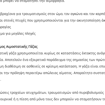
μα μπορεί να σταματήσει την αιμορραγία.
 βραχίονα για τραυματισμούς στον ώμο, τον αγκώνα και τον καρπ
και στενές πτυχές που χρησιμοποιούνται για την ακινητοποίηση άκ
ρραγίας
εμα για μεγάλες πληγές
μος Αιμοστατικής Γάζας
ατική γάζα χρησιμοποιείται κυρίως σε καταστάσεις έκτακτης ανάγ
ία. Αποτελούν ένα εξαιρετικό παράδειγμα της σημασίας των πρώτ
όμη διαθέσιμη σε ασθενείς σε κρίσιμη κατάσταση. Η γάζα είναι επ
αι την πρόληψη περαιτέρω απώλειας αίματος. Απαραίτητο συστατι
.
τώσεις τροχαίων ατυχημάτων, τραυματισμών από πυροβολισμούς
τουρνικέ ή η πίεση από μόνα τους δεν μπορούν να σταματήσουν τ