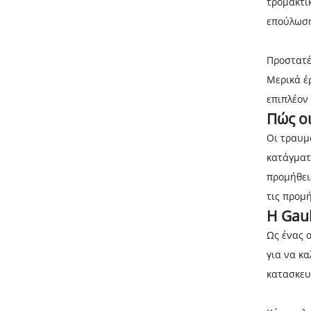
τρομακτι
επούλωσ
Προστατέ
Μερικά έ
επιπλέον
Πώς ο
Οι τραυμ
κατάγματ
προμήθει
τις προμ
Η Gau
Ως ένας 
για να κ
κατασκευ