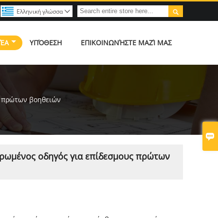

Ελληνική γλώσσα

ΈΑ
ΥΠΌΘΕΣΗ
ΕΠΙΚΟΙΝΩΝΉΣΤΕ ΜΑΖΊ ΜΑΣ
υς πρώτων βοηθειών

ληρωμένος οδηγός για επίδεσμους πρώτων