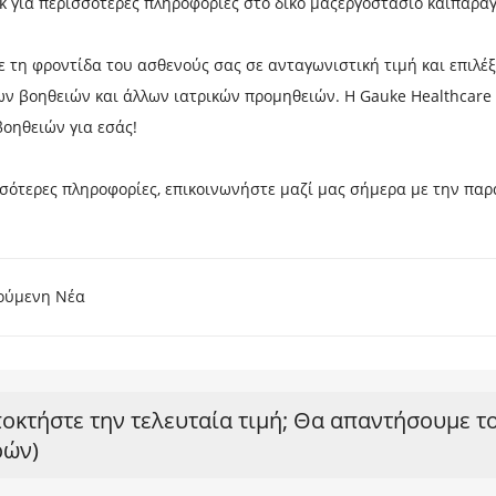
κ για περισσότερες πληροφορίες στο δικό μας
εργοστάσιο
και
παρα
ε τη φροντίδα του ασθενούς σας σε ανταγωνιστική τιμή και επιλ
ων βοηθειών και άλλων ιατρικών προμηθειών. Η Gauke Healthcare 
οηθειών για εσάς!
σσότερες πληροφορίες, επικοινωνήστε μαζί μας σήμερα με την πα
ούμενη Νέα
οκτήστε την τελευταία τιμή; Θα απαντήσουμε τ
ών)