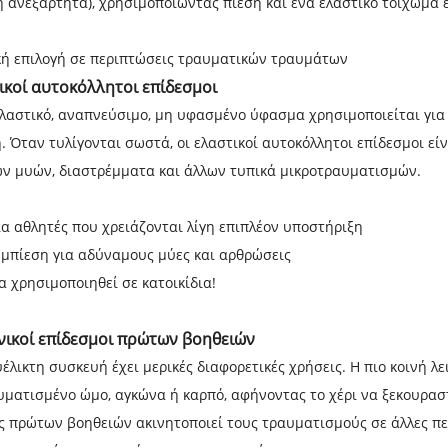
ή ανεξάρτητα), χρησιμοποιώντας πίεση και ένα ελαστικό τοίχωμα 
κή επιλογή σε περιπτώσεις τραυματικών τραυμάτων
ικοί αυτοκόλλητοι επίδεσμοι
ελαστικό, αναπνεύσιμο, μη υφασμένο ύφασμα χρησιμοποιείται γι
. Όταν τυλίγονται σωστά, οι ελαστικοί αυτοκόλλητοι επίδεσμοι ε
ων μυών, διαστρέμματα και άλλων τυπικά μικροτραυματισμών.
για αθλητές που χρειάζονται λίγη επιπλέον υποστήριξη
μπίεση για αδύναμους μύες και αρθρώσεις
α χρησιμοποιηθεί σε κατοικίδια!
νικοί επίδεσμοι πρώτων βοηθειών
έλικτη συσκευή έχει μερικές διαφορετικές χρήσεις. Η πιο κοινή λ
υματισμένο ώμο, αγκώνα ή καρπό, αφήνοντας το χέρι να ξεκουραστ
ς πρώτων βοηθειών ακινητοποιεί τους τραυματισμούς σε άλλες πε