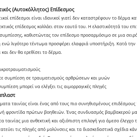
τικός (Αυτοκόλλητος) Επίδεσμος
ικοί επίδεσμοι είναι ιδανικοί γιατί δεν καταστρέφουν το δέρμα κα
εκτικός επίδεσμος κολλάει στον εαυτό του. Η ελαστικότητά του επ
συμπίεσης, καθιστώντας τον επίδεσμο προσαρμόσιμο σε μια σειρ
 ενώ λιγότερο τέντωμα προσφέρει ελαφριά υποστήριξη. Κατά την 
 και δεν θα ερεθίσει το δέρμα.
μικροτραυματισμούς
ε συμπίεση σε τραυματισμούς αρθρώσεων και μυών
συμπίεση μπορεί να ελέγξει τις αιμορραγικές πληγές
απλαστ
ματα ταινίας είναι ένας από τους πιο συνηθισμένους επιδέσμου
νή φροντίδα πρώτων βοηθειών. Ένας συνδυασμός βαμβακερού μαξι
α ταινίας μια ανθεκτική και αξιόπιστη επιλογή για άμεσο έλεγχο 
τατεύει τις πληγές από μολύνσεις και τα διασκεδαστικά σχέδια κά