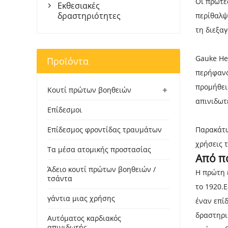
Οι πρώτε
Εκθεσιακές

δραστηριότητες
περίθαλψ
τη διεξα
Gauke Hea
Προϊόντα
περήφανο
προμήθει
+
Κουτί πρώτων βοηθειών
απινιδωτ
Επίδεσμοι
Επίδεσμος φροντίδας τραυμάτων
Παρακάτω
χρήσεις τ
Τα μέσα ατομικής προστασίας
Από π
Άδειο κουτί πρώτων βοηθειών /
Η πρώτη 
τσάντα
το 1920.
E
γάντια μιας χρήσης
έναν επίδ
δραστηρι
Αυτόματος καρδιακός
απινιδωτής