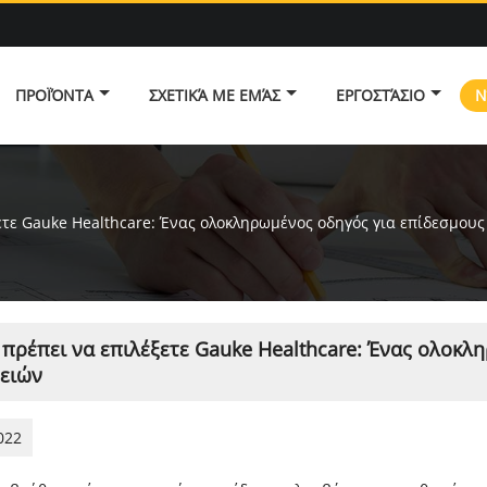
ΠΡΟΪΌΝΤΑ
ΣΧΕΤΙΚΆ ΜΕ ΕΜΆΣ
ΕΡΓΟΣΤΆΣΙΟ
Ν
ξετε Gauke Healthcare: Ένας ολοκληρωμένος οδηγός για επίδεσμο
ί πρέπει να επιλέξετε Gauke Healthcare: Ένας ολοκ
ειών
022