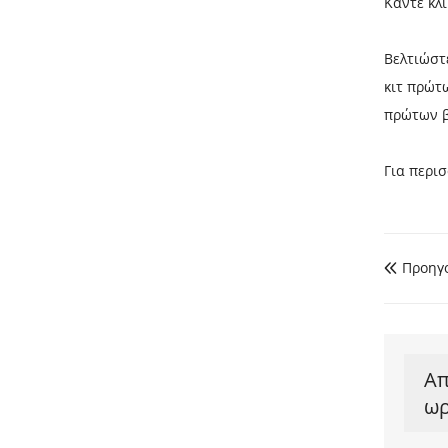
Κάντε κλι
Βελτιώστ
κιτ πρώτ
πρώτων β
Για περι
Προηγ

Απ
ωρ