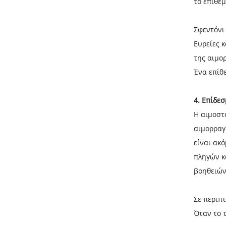
το επίθε
Σφεντόνι
Ευρείες 
της αιμο
Ένα επίθ
4.
Επίδεσ
Η αιμοστ
αιμορραγ
είναι ακ
πληγών κ
βοηθειών
Σε περιπ
Όταν το 