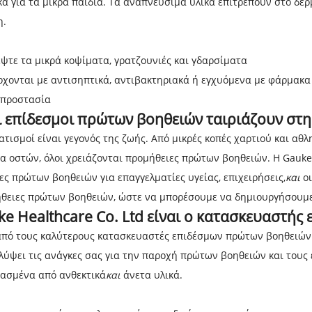
κά για τα μικρά παιδιά. Τα αναπνεύσιμα υλικά επιτρέπουν στο δέρ
η.
ψτε τα μικρά κοψίματα, γρατζουνιές και γδαρσίματα
ρχονται με αντισηπτικά, αντιβακτηριακά ή εγχυόμενα με φάρμακ
 προστασία
ι επίδεσμοι πρώτων βοηθειών ταιριάζουν στη
ατισμοί είναι γεγονός της ζωής. Από μικρές κοπές χαρτιού και αθ
α οστών, όλοι χρειάζονται προμήθειες πρώτων βοηθειών. Η Gauke 
ες πρώτων βοηθειών για επαγγελματίες υγείας, επιχειρήσεις,
και
οι
ήθειες πρώτων βοηθειών, ώστε να μπορέσουμε να δημιουργήσουμε 
ke Healthcare Co. Ltd είναι ο κατασκευαστή
από τους καλύτερους κατασκευαστές επιδέσμων πρώτων βοηθειών σ
αλύψει τις ανάγκες σας για την παροχή πρώτων βοηθειών και του
ασμένα από ανθεκτικά
και
άνετα υλικά.