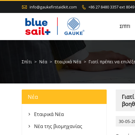

info@gaukefirstaidkit.com
+86 27 8480 3357 ext 8049

ΣΠΊΤΙ
Σπίτι
>
Νέα
>
Εταιρικά Νέα
>
Γιατί πρέπει να επιλέ
Νέα
Γιατ
βοηθ
Εταιρικά Νέα

30-05-2
Νέα της βιομηχανίας
