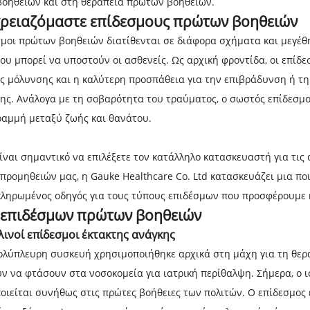
οηθειών και στη θεραπεία πρώτων βοηθειών.
 χρειαζόμαστε επίδεσμους πρώτων βοηθειών
σμοι πρώτων βοηθειών διατίθενται σε διάφορα σχήματα και μεγέθ
ου μπορεί να υποστούν οι ασθενείς. Ως αρχική φροντίδα, οι επί
ης μόλυνσης και η καλύτερη προσπάθεια για την επιβράδυνση ή τη
ης. Ανάλογα με τη σοβαρότητα του τραύματος, ο σωστός επίδεσμο
γραμμή μεταξύ ζωής και θανάτου.
 είναι σημαντικό να επιλέξετε τον κατάλληλο κατασκευαστή για τι
προμηθειών μας, η Gauke Healthcare Co. Ltd κατασκευάζει μια ποι
κληρωμένος οδηγός για τους τύπους επιδέσμων που προσφέρουμε κα
 επιδέσμων πρώτων βοηθειών
λινοί επίδεσμοι έκτακτης ανάγκης
ολύπλευρη συσκευή χρησιμοποιήθηκε αρχικά στη μάχη για τη θερ
ν να φτάσουν στα νοσοκομεία για ιατρική περίθαλψη. Σήμερα, ο 
οιείται συνήθως στις πρώτες βοήθειες των πολιτών. Ο επίδεσμος έ