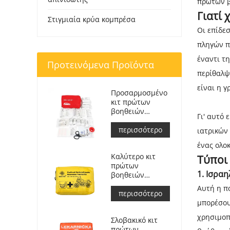
πρώτων β
Γιατί
Στιγμιαία κρύα κομπρέσα
Οι επίδε
πληγών π
έναντι τ
Προτεινόμενα Προϊόντα
περίθαλψ
είναι η 
Προσαρμοσμένο
κιτ πρώτων
βοηθειών
Γι' αυτό
Ιατρική τσάντα
ανταπόκρισης
περισσότερο
ιατρικών 
για αυτοκίνητο
ένας ολο
Καλύτερο κιτ
Τύποι
πρώτων
1.
Ισραη
βοηθειών
περιπέτειας για
Αυτή η π
αναβάτες
περισσότερο
μοτοσικλετών
μπορέσου
χρησιμοπ
Σλοβακικό κιτ
πρώτων