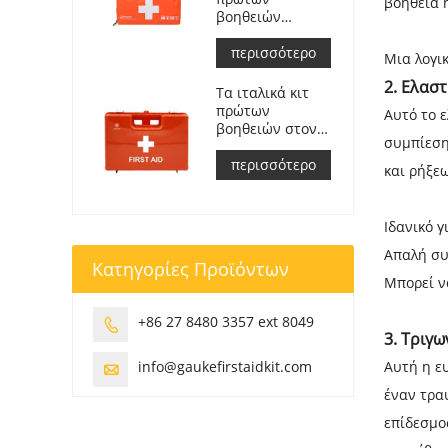
βοήθεια 
βοηθειών
αυτοκινήτου
Συναντώ
περισσότερο
Μια λογι
Μιζούρι ΣΑ
2.
Ελαστ
č.143/2009
Τα ιταλικά κιτ
πρώτων
Αυτό το 
βοηθειών στον
συμπίεση
χώρο εργασίας
πληρούν το DM
περισσότερο
και ρήξε
388 del
15/07/2003
Ιδανικό 
Απαλή συ
Κατηγορίες Προϊόντων
Μπορεί ν
+86 27 8480 3357 ext 8049

3.
Τριγω
info@gaukefirstaidkit.com
Αυτή η ευ

έναν τρα
επίδεσμο