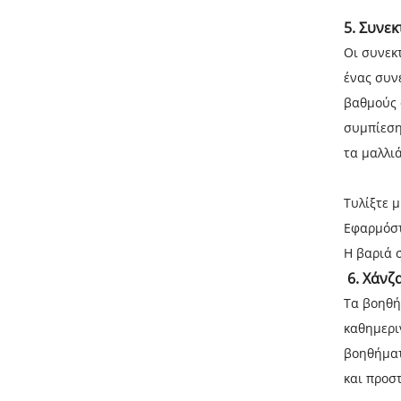
5.
Συνεκ
Οι συνεκτ
ένας συν
βαθμούς 
συμπίεση
τα μαλλιά
Τυλίξτε 
Εφαρμόστ
Η βαριά 
6.
Χάνζ
Τα βοηθή
καθημερι
βοηθήματ
και προσ