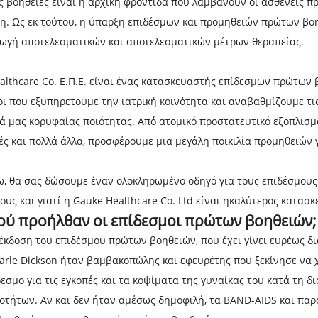
ς βοήθειες είναι η αρχική φροντίδα που λαμβάνουν οι ασθενείς 
η. Ως εκ τούτου, η ύπαρξη επιδέσμων και προμηθειών πρώτων βοη
γωγή αποτελεσματικών και αποτελεσματικών μέτρων θεραπείας.
lthcare Co. Ε.Π.Ε.
είναι ένας κατασκευαστής επίδεσμων πρώτων β
ι που εξυπηρετούμε την ιατρική κοινότητα και αναβαθμίζουμε τι
ά μας κορυφαίας ποιότητας. Από ατομικό προστατευτικό εξοπλισμό
ές και πολλά άλλα, προσφέρουμε μια μεγάλη ποικιλία προμηθειών
, θα σας δώσουμε έναν ολοκληρωμένο οδηγό για τους επιδέσμους 
ους και γιατί η Gauke Healthcare Co. Ltd είναι η
καλύτερος κατασκ
ού προήλθαν οι επίδεσμοι πρώτων βοηθειών;
έκδοση του επιδέσμου πρώτων βοηθειών, που έχει γίνει ευρέως δι
arle Dickson
ήταν βαμβακοπώλης και εφευρέτης που ξεκίνησε να χ
εσμο για τις εγκοπές και τα κοψίματα της γυναίκας του κατά τη δ
οτήτων. Αν και δεν ήταν αμέσως δημοφιλή, τα BAND-AIDS και παρόμ