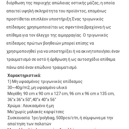
διόρθωση της περιοχής απώλειας οστικής μάζας, η οποία
απαιτεί υψηλή σκληρότητα του προϊόντος, επομένως
προστίθεται επιπλέον υποστήριξη.
Ένας τριγωνικός
επίδεσμος χρησιμοποιείται ως σφεντόνα βραχίονα ή ως
επίθεμα για τον έλεγχο της αιμορραγίας. Ο τριγωνικός
επίδεσμος πρώτων βοηθειών μπορεί επίσης να
χρησιμοποιηθεί για να υποστηρίξει ή να ακινητοποιήσει έναν
τραυματισμό σε οστό ή άρθρωση ή ως αυτοσχέδιο επίθεμα
πάνω από έναν επώδυνο τραυματισμό.
Χαρακτηριστικά:
1) Μη υφασμένος τριγωνικός επίδεσμος
30~40g/m2, μη υφασμένο υλικό
Μεγέθη: 90 cm x 90 cm x 127 cm, 96 cm x 96 cm x 135 cm, 
36"x 36"x 50",40"x 40"x 56"
Χρώμα : Λευκασμένο ή μη
Με/χωρίς μαλακές καρφίτσες
Συσκευασία: 1pc/polybag, 500pcs/ctn, ή σύμφωνα με την 
απαίτηση των πελατών