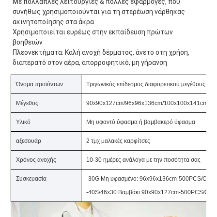
Με πολλαπλές λειτουργίες & πολλές εφαρμογές, που 
συνήθως χρησιμοποιούνται για τη στερέωση νάρθηκας 
ακινητοποίησης στα άκρα.
Χρησιμοποιείται ευρέως στην εκπαίδευση πρώτων 
βοηθειών
Πλεονεκτήματα: Καλή ανοχή δέρματος, άνετο στη χρήση, 
διαπερατό στον αέρα, απορροφητικό, μη γήρανση
Όνομα προϊόντων
Τριγωνικός επίδεσμος διαφορετικού μεγέθους
Μέγεθος
90x90x127cm/96x96x136cm/100x100x141cm/110x
Υλικό
Μη υφαντό ύφασμα ή βαμβακερό ύφασμα
αξεσουάρ
2 τμχ μαλακές καρφίτσες
Χρόνος ανοχής
10-30 ημέρες ανάλογα με την ποσότητα σας
Συσκευασία
-30G Μη υφασμένο: 96x96x136cm-500PCS/CTN 
-40S/46x30 Βαμβάκι:90x90x127cm-500PCS/CTN