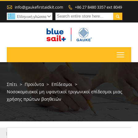

info@gaukefirstaidkit.com
+86 27 8480 3357 ext 8049


Ελληνική γλώσσα

Toggl
Σπίτι
>
Προϊόντα
>
Επίδεσμοι
>
Νοσοκομειακοί μη υφαντικοί τριγωνικοί επίδεσμοι μιας
χρήσης πρώτων βοηθειών
ΠΕΡΙΣΣΌΤΕΡΑ