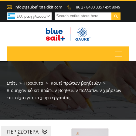

info@gaukefirstaidkit.com
+86 27 8480 3357 ext 8049


Ελληνική γλώσσα

Toggl
Σπίτι
>
Προϊόντα
>
Κουτί πρώτων βοηθειών
>
Βιομηχανικό κιτ πρώτων βοηθειών πολλαπλών χρήσεων
επιτοίχιο για το χώρο εργασίας
ΠΕΡΙΣΣΌΤΕΡΑ