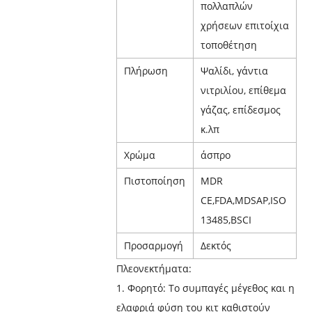
πολλαπλών
χρήσεων επιτοίχια
τοποθέτηση
Πλήρωση
Ψαλίδι, γάντια
νιτριλίου, επίθεμα
γάζας, επίδεσμος
κ.λπ
Χρώμα
άσπρο
Πιστοποίηση
MDR
CE,FDA,MDSAP,ISO
13485,BSCI
Προσαρμογή
Δεκτός
Πλεονεκτήματα:
1. Φορητό: Το συμπαγές μέγεθος και η
ελαφριά φύση του κιτ καθιστούν