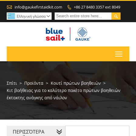

info@gaukefirstaidkit.com
+86 27 8480 3357 ext 8049


Ελληνική γλώσσα

Toggl
Σπίτι
>
Προϊόντα
>
Κουτί πρώτων βοηθειών
>
Κιτ βοήθειας για το καλύτερο πακέτο πρώτων βοηθειών
έκτακτης ανάγκης από νάιλον
ΠΕΡΙΣΣΌΤΕΡΑ