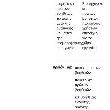
Φορητό κιτ
Βιομηχανικό
πρώτων
κιτ
βοηθειών
πρώτων
έκτακτης
βοηθειών
ανάγκης
πολλαπλών
αναπνοής
χρήσεων
με μάσκα
επιτοίχιο
cpr
για το
Στοματοφαρυγγικός
χώρο
αεραγωγός
εργασίας
προϊόν Tag:
πακέτο πρώτων
βοηθειών
πακέτο κιτ
πρώτων
βοηθειών
κιτ βοήθειας
έκτακτης
ανάγκης