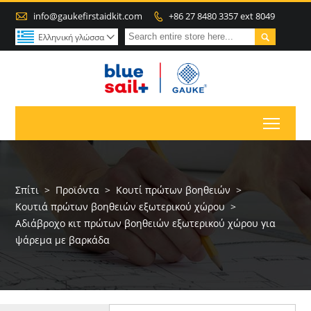

info@gaukefirstaidkit.com
+86 27 8480 3357 ext 8049


Ελληνική γλώσσα

Toggl
Σπίτι
>
Προϊόντα
>
Κουτί πρώτων βοηθειών
>
Κουτιά πρώτων βοηθειών εξωτερικού χώρου
>
Αδιάβροχο κιτ πρώτων βοηθειών εξωτερικού χώρου για
ψάρεμα με βαρκάδα