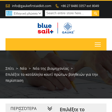

info@gaukefirstaidkit.com
+86 27 8480 3357 ext 8049


Ελληνική γλώσσα

Toggl
Σπίτι
>
Νέα
>
Νέα της βιομηχανίας
>
Επιλέξτε το κατάλληλο κουτί πρώτων βοηθειών για την
περίσταση
ΠΕΡΙΣΣΌΤΕΡΑ
Επιλέξτε το