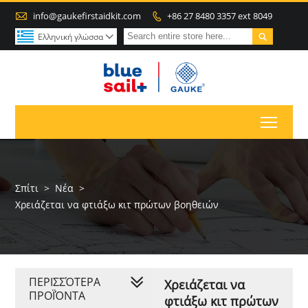

info@gaukefirstaidkit.com
+86 27 8480 3357 ext 8049


Ελληνική γλώσσα

Toggl
Σπίτι
>
Νέα
>
Χρειάζεται να φτιάξω κιτ πρώτων βοηθειών
ΠΕΡΙΣΣΌΤΕΡΑ
Χρειάζεται να
ΠΡΟΪΌΝΤΑ
φτιάξω κιτ πρώτων