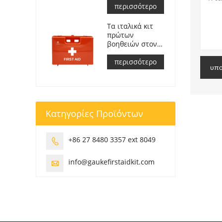
Συναντώ
περισσότερο
Μιζούρι ΣΑ
č.143/2009
Τα ιταλικά κιτ
πρώτων
βοηθειών στον
χώρο εργασίας
πληρούν το DM
περισσότερο
υπο
388 del
15/07/2003
Κατηγορίες Προϊόντων
+86 27 8480 3357 ext 8049

info@gaukefirstaidkit.com
