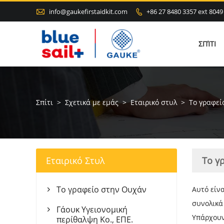

info@gaukefirstaidkit.com
+86 27 8480 3357 ext 8049

ΣΠΊΤΙ
Σπίτι
>
Σχετικά με εμάς
>
Εταιρικό στυλ
>
Το γραφεί
Εταιρικό Στυλ
Το γ
Το γραφείο στην Ουχάν
Αυτό είν

συνολικά
Γάουκ Υγειονομική

Υπάρχουν
περίθαλψη Κο., ΕΠΕ.