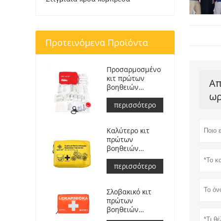
Προτεινόμενα Προϊόντα
Προσαρμοσμένο
κιτ πρώτων
Απ
βοηθειών
ωρ
Ιατρική τσάντα
ανταπόκρισης
περισσότερο
για αυτοκίνητο
Καλύτερο κιτ
πρώτων
βοηθειών
περιπέτειας για
αναβάτες
περισσότερο
μοτοσικλετών
Σλοβακικό κιτ
πρώτων
βοηθειών
αυτοκινήτου