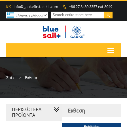

info@gaukefirstaidkit.com
+86 27 8480 3357 ext 8049


Ελληνική γλώσσα

Toggl
Σπίτι
>
Εκθεση
ΠΕΡΙΣΣΌΤΕΡΑ
Εκθεση
ΠΡΟΪΌΝΤΑ