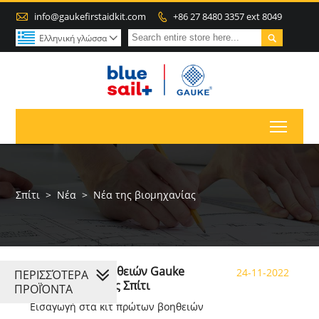

info@gaukefirstaidkit.com
+86 27 8480 3357 ext 8049


Ελληνική γλώσσα

Toggl
Σπίτι
>
Νέα
>
Νέα της βιομηχανίας
Κιτ πρώτων βοηθειών Gauke
24-11-2022
ΠΕΡΙΣΣΌΤΕΡΑ
Φροντίδα υγείας Σπίτι
ΠΡΟΪΌΝΤΑ
Εισαγωγή στα κιτ πρώτων βοηθειών